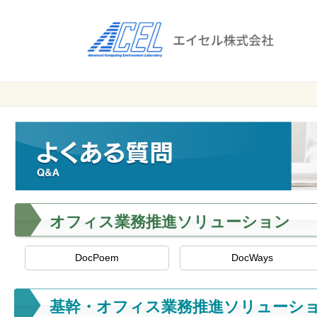
エ
イ
セ
ル
ビ
エイセル
株
ジ
株式会社
ネ
式
ス
会
の
効
社
率
化
オフィス業務推進ソリューション
と
コ
ス
DocPoem
DocWays
ト
削
基幹・オフィス業務推進ソリューシ
減