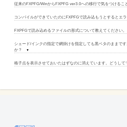
従来のFXPFG/WinからFXPFG ver3.0への移行で気をつ
を
支
コンパイルができていたのにFXPFGで読み込もうとすると
援
FXPFGで読み込めるファイルの形式について教えてください
シェード/インクの指定で網掛けを指定しても黒ベタのままです
か？
▼
格子点を表示させておいたはずなのに消えています。どうし