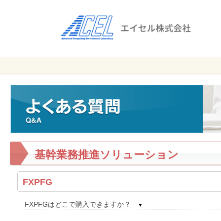
エ
イ
セ
ル
ビ
エイセル
株
ジ
株式会社
ネ
式
ス
会
の
効
社
率
化
基幹業務推進ソリューション
と
コ
ス
FXPFG
ト
削
FXPFGはどこで購入できますか？
▼
減