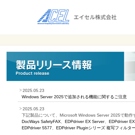
エ
イ
セ
ル
ビ
エイセル
株
ジ
株式会社
ネ
式
ス
会
の
効
社
率
化
2025.05.23
と
Windows Server 2025で追加される機能に関するご注意
コ
2025.05.23
ス
下記製品について、Microsoft Windows Server 20
ト
DocWays SafetyFAX
、
EDPdriver EX Server
、
EDPdriver EX
削
EDPdriver 5577
、
EDPdriver Pluginシリーズ 複写フィルタ
減