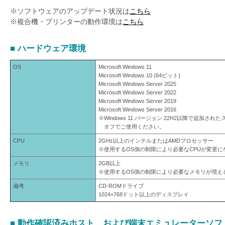
を
※ソフトウェアのアップデート状況は
こちら
支
※複合機・プリンターの動作環境は
こちら
援
■ ハードウェア環境
OS
Microsoft Windows 11
Microsoft Windows 10 (64ビット)
Microsoft Windows Server 2025
Microsoft Windows Server 2022
Microsoft Windows Server 2019
Microsoft Windows Server 2016
※Windows 11 バージョン 22H2以降で追加
オフでご使用ください。
CPU
2GHz以上のインテルまたはAMDプロセッサー
※使用するOS側の制限により必要なCPUが変更
メモリ
2GB以上
※使用するOS側の制限により必要なメモリが増え
備考
CD-ROMドライブ
1024×768ドット以上のディスプレイ
■ 動作確認済みホスト、および端末エミュレーターソフ