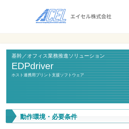
エ
イ
セ
ル
ビ
エイセル
株
ジ
株式会社
ネ
式
ス
基幹／オフィス業務推進ソリューション
会
の
EDPdriver
効
社
ホスト連携用プリント支援ソフトウェア
率
化
と
コ
ス
ト
動作環境・必要条件
削
減