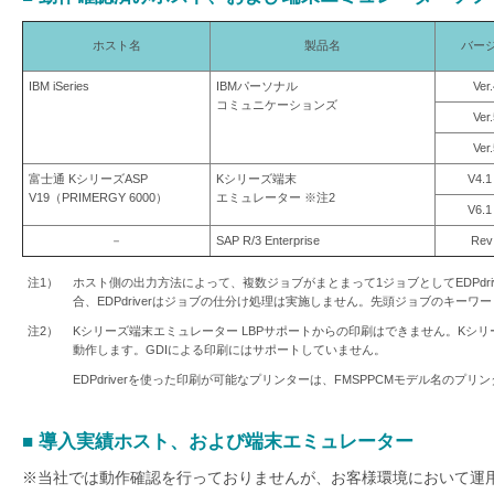
ホスト名
製品名
バー
IBM iSeries
IBMパーソナル
Ver.
コミュニケーションズ
Ver.
Ver.
富士通 KシリーズASP
Kシリーズ端末
V4.1
V19（PRIMERGY 6000）
エミュレーター ※注2
V6.1
－
SAP R/3 Enterprise
Rev
注1）
ホスト側の出力方法によって、複数ジョブがまとまって1ジョブとしてEDPdr
合、EDPdriverはジョブの仕分け処理は実施しません。先頭ジョブのキー
注2）
Kシリーズ端末エミュレーター LBPサポートからの印刷はできません。Kシ
動作します。GDIによる印刷にはサポートしていません。
EDPdriverを使った印刷が可能なプリンターは、FMSPPCMモデル名のプ
■ 導入実績ホスト、および端末エミュレーター
※当社では動作確認を行っておりませんが、お客様環境において運