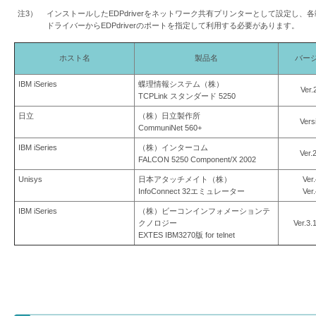
注3）
インストールしたEDPdriverをネットワーク共有プリンターとして設定し
ドライバーからEDPdriverのポートを指定して利用する必要があります。
ホスト名
製品名
バー
IBM iSeries
蝶理情報システム（株）
Ver.
TCPLink スタンダード 5250
日立
（株）日立製作所
Vers
CommuniNet 560+
IBM iSeries
（株）インターコム
Ver.2
FALCON 5250 Component/X 2002
Unisys
日本アタッチメイト（株）
Ver.
InfoConnect 32エミュレーター
Ver.
IBM iSeries
（株）ビーコンインフォメーションテ
クノロジー
Ver.3.
EXTES IBM3270版 for telnet