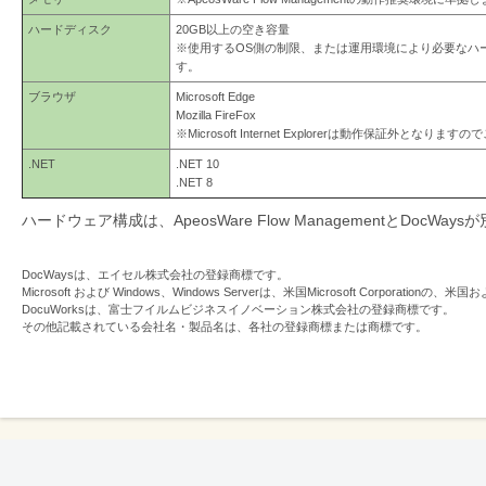
ハードディスク
20GB以上の空き容量
※使用するOS側の制限、または運用環境により必要なハ
す。
ブラウザ
Microsoft Edge
Mozilla FireFox
※Microsoft Internet Explorerは動作保証外となり
.NET
.NET 10
.NET 8
ハードウェア構成は、ApeosWare Flow ManagementとDoc
DocWaysは、エイセル株式会社の登録商標です。
Microsoft および Windows、Windows Serverは、米国Microsoft Corpor
DocuWorksは、富士フイルムビジネスイノベーション株式会社の登録商標です。
その他記載されている会社名・製品名は、各社の登録商標または商標です。