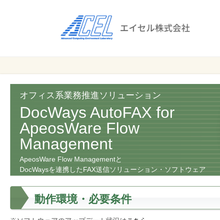
エ
イ
セ
ル
ビ
エイセル
株
ジ
株式会社
ネ
式
ス
オフィス系業務推進ソリューション
会
の
DocWays AutoFAX for
効
社
ApeosWare Flow
率
Management
化
と
ApeosWare Flow Managementと
コ
DocWaysを連携したFAX送信ソリューション・ソフトウェア
ス
ト
動作環境・必要条件
削
減