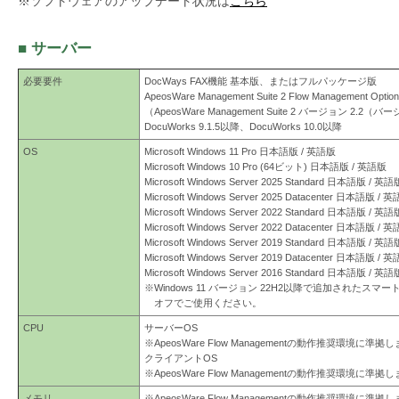
※ソフトウェアのアップデート状況は
こちら
を
支
■ サーバー
援
必要要件
DocWays FAX機能 基本版、またはフルパッケージ版
ApeosWare Management Suite 2 Flow Management Option
（ApeosWare Management Suite 2 バージョン 2.2（バ
DocuWorks 9.1.5以降、DocuWorks 10.0以降
OS
Microsoft Windows 11 Pro 日本語版 / 英語版
Microsoft Windows 10 Pro (64ビット) 日本語版 / 英語版
Microsoft Windows Server 2025 Standard 日本語版 / 英語
Microsoft Windows Server 2025 Datacenter 日本語版 / 
Microsoft Windows Server 2022 Standard 日本語版 / 英語
Microsoft Windows Server 2022 Datacenter 日本語版 / 
Microsoft Windows Server 2019 Standard 日本語版 / 英語
Microsoft Windows Server 2019 Datacenter 日本語版 / 
Microsoft Windows Server 2016 Standard 日本語版 / 英語
※Windows 11 バージョン 22H2以降で追加されたス
オフでご使用ください。
CPU
サーバーOS
※ApeosWare Flow Managementの動作推奨環境に準拠
クライアントOS
※ApeosWare Flow Managementの動作推奨環境に準拠
メモリ
※ApeosWare Flow Managementの動作推奨環境に準拠