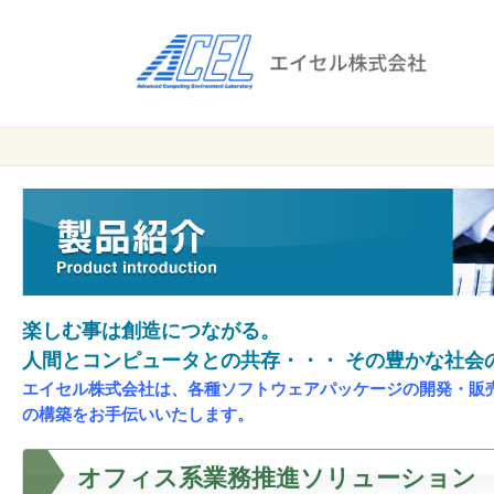
エ
イ
セ
ル
ビ
エイセル
株
ジ
株式会社
ネ
式
ス
会
の
効
社
率
化
楽しむ事は創造につながる。
と
人間とコンピュータとの共存・・・ その豊かな社会
コ
エイセル株式会社は、各種ソフトウェアパッケージの開発・販
ス
の構築をお手伝いいたします。
ト
削
オフィス系業務推進ソリューション
減