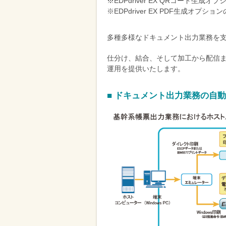
※EDPdriver EX QRコード生成
削
※EDPdriver EX PDF生成オプシ
減
を
多種多様なドキュメント出力業務を
支
仕分け、結合、そして加工から配信
援
運用を提供いたします。
■ ドキュメント出力業務の自