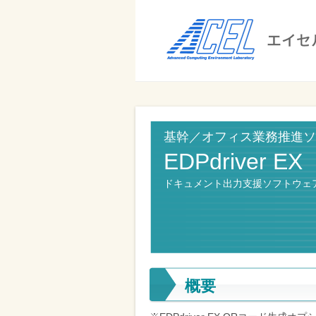
エ
イ
セ
ル
ビ
エイセル
株
ジ
株式会社
式
ネ
基幹／オフィス業務推進ソ
ス
会
EDPdriver EX
の
社
効
ドキュメント出力支援ソフトウェ
率
化
と
コ
概要
ス
ト