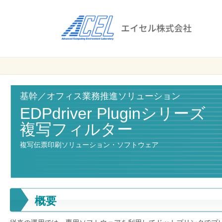
エ
イ
セ
ル
ビ
エイセル
株
ジ
株式会社
ネ
式
ス
基幹／オフィス業務推進ソリューション
会
の
EDPdriver Pluginシリーズ
効
社
複写フィルター
率
化
複写伝票印刷ソリューション・ソフトウェア
と
コ
ス
ト
概要
削
減