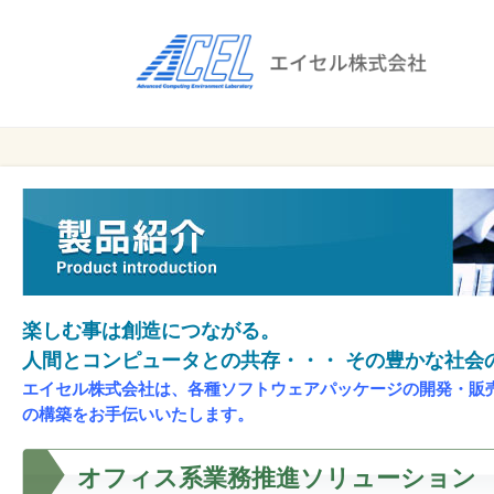
エ
イ
セ
ル
ビ
エイセル
株
ジ
株式会社
ネ
式
ス
会
の
効
社
率
化
楽しむ事は創造につながる。
と
人間とコンピュータとの共存・・・ その豊かな社会
コ
エイセル株式会社は、各種ソフトウェアパッケージの開発・販
ス
の構築をお手伝いいたします。
ト
削
オフィス系業務推進ソリューション
減