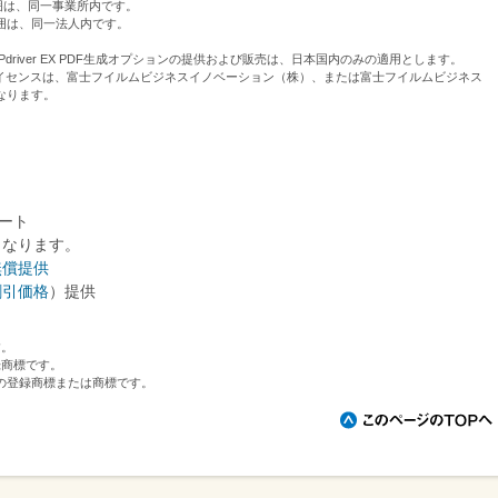
範囲は、同一事業所内です。
囲は、同一法人内です。
。
、EDPdriver EX PDF生成オプションの提供および販売は、日本国内のみの適用とします。
ションのライセンスは、富士フイルムビジネスイノベーション（株）、または富士フイルムビジネス
なります。
ポート
となります。
無償提供
割引価格
）提供
す。
録商標です。
の登録商標または商標です。