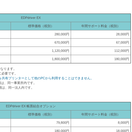
EDPdriver EX
標準価格（税別）
年間サポート料金（税別）
280,000円
28,000円
670,000円
67,000円
1,120,000円
112,000円
1,800,000円
180,000円
となります。
に必要です。
 EXを共有プリンターとして他のPCから利用することはできません。
範囲は、同一事業所内です。
囲は、同一法人内です。
EDPdriver EX 帳票結合オプション
標準価格（税別）
年間サポート料金（税別）
79,800円
8,000円
180,000円
18,000円