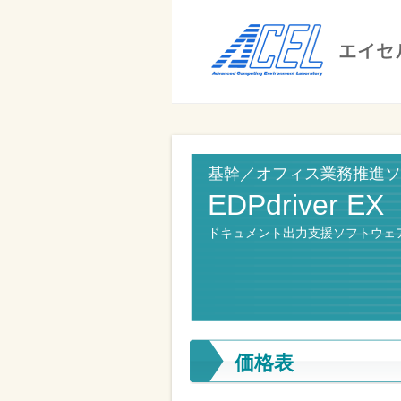
エ
イ
セ
ル
ビ
エイセル
株
ジ
株式会社
式
ネ
基幹／オフィス業務推進ソ
ス
会
EDPdriver EX
の
社
効
ドキュメント出力支援ソフトウェ
率
化
と
コ
価格表
ス
ト