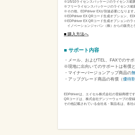
※1/5/10ライセンスパッケージのライセンス
※フリーライセンスパッケージのライセンス範
※その他、EDPdriver EXが別途必要になります
※EDPdriver EX QRコード生成オプション
※EDPdriver EX QRコード生成オプ
イノベーションジャパン（株）からの販売と
■ 購入方法へ
■ サポート内容
・メール、およびTEL、FAXでのサ
※現地に出向いてのサポートは有償
・マイナーバージョンアップ商品の
・アップグレード商品の有償（
優待
EDPdriverは、エイセル株式会社の登録商標で
QRコードは、株式会社デンソーウェーブの登
その他記載されている会社名・製品名は、各社