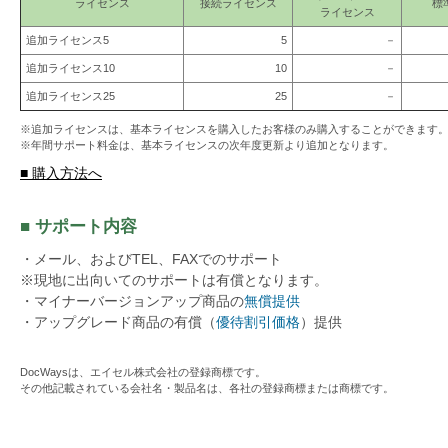
ライセンス
接続ライセンス
標
ライセンス
追加ライセンス5
5
－
追加ライセンス10
10
－
追加ライセンス25
25
－
※追加ライセンスは、基本ライセンスを購入したお客様のみ購入することができます
※年間サポート料金は、基本ライセンスの次年度更新より追加となります。
■ 購入方法へ
■ サポート内容
・メール、およびTEL、FAXでのサポート
※現地に出向いてのサポートは有償となります。
・マイナーバージョンアップ商品の
無償提供
・アップグレード商品の有償（
優待割引価格
）提供
DocWaysは、エイセル株式会社の登録商標です。
その他記載されている会社名・製品名は、各社の登録商標または商標です。