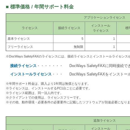
を
■ 標準価格 / 年間サポート料金
支
アプリケーションライセンス
援
インストール
ライセンス
接続ライセンス
標
ライセンス
基本ライセンス
5
1
フリーライセンス
無制限
1
※DocWays SafetyFAXのライセンスには、接続ライセンスとインストールライセン
接続ライセンス
・・・・・・・
DocWays SafetyFAXに同時接続で
インストールライセンス
・・・
DocWays SafetyFAXをインスト
※年間サポート料金は、購入より1年間は無償となります。
※ライセンスは、インストールするPC1台ごとに必要です。
※ライセンス範囲は、同一法人内です。
※クライアントでの使用は、ライセンスフリーです。
※その他、動作環境・必要条件の必要要件に記載したソフトウェアが別途必要になり
追加ライセンス
インストール