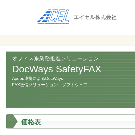
エ
イ
セ
ル
ビ
エイセル
株
ジ
株式会社
ネ
式
ス
オフィス系業務推進ソリューション
会
の
DocWays SafetyFAX
効
社
Apeos連携によるDocWays
率
FAX送信ソリューション・ソフトウェア
化
と
コ
ス
ト
価格表
削
減