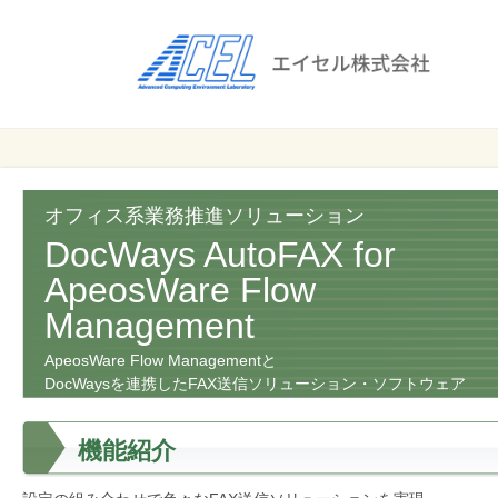
エ
イ
セ
ル
ビ
エイセル
株
ジ
株式会社
ネ
式
ス
オフィス系業務推進ソリューション
会
の
DocWays AutoFAX for
効
社
ApeosWare Flow
率
Management
化
と
ApeosWare Flow Managementと
コ
DocWaysを連携したFAX送信ソリューション・ソフトウェア
ス
ト
機能紹介
削
減