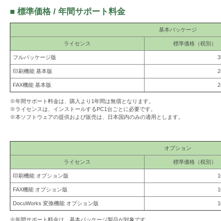
を
■ 標準価格 / 年間サポート料金
支
基本パッケージ
援
ライセンス
標準価格（税別）
フルパッケージ版
3
印刷機能 基本版
2
FAX機能 基本版
2
※年間サポート料金は、購入より1年間は無償となります。
※ライセンスは、インストールするPC1台ごとに必要です。
※本ソフトウェアの提供および販売は、日本国内のみの適用とします。
オプション
ライセンス
標準価格（税別）
印刷機能 オプション版
1
FAX機能 オプション版
1
DocuWorks 変換機能 オプション版
1
※年間サポート料金は、基本パッケージ製品が対象です。