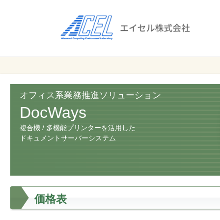
エ
イ
セ
ル
ビ
エイセル
株
ジ
株式会社
ネ
式
ス
オフィス系業務推進ソリューション
会
の
DocWays
効
社
複合機 / 多機能プリンターを活用した
率
ドキュメントサーバーシステム
化
と
コ
ス
ト
価格表
削
減