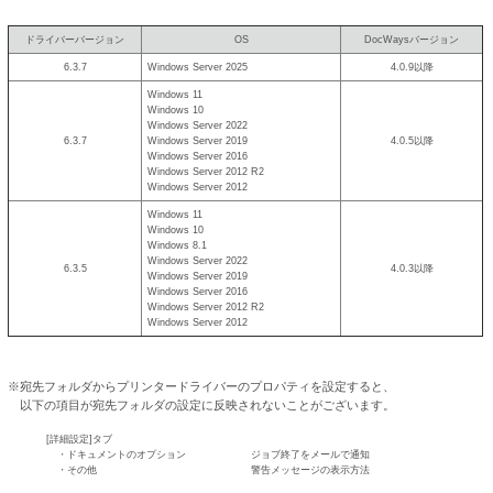
ドライバーバージョン
OS
DocWaysバージョン
6.3.7
Windows Server 2025
4.0.9以降
Windows 11
Windows 10
Windows Server 2022
6.3.7
Windows Server 2019
4.0.5以降
Windows Server 2016
Windows Server 2012 R2
Windows Server 2012
Windows 11
Windows 10
Windows 8.1
Windows Server 2022
6.3.5
4.0.3以降
Windows Server 2019
Windows Server 2016
Windows Server 2012 R2
Windows Server 2012
※宛先フォルダからプリンタードライバーのプロパティを設定すると、
以下の項目が宛先フォルダの設定に反映されないことがございます。
[詳細設定]タブ
・ドキュメントのオプション
ジョブ終了をメールで通知
・その他
警告メッセージの表示方法