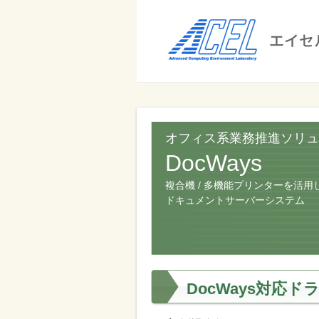
エ
イ
セ
ル
ビ
エイセル
株
ジ
株式会社
式
ネ
オフィス系業務推進ソリュ
ス
会
DocWays
の
社
効
複合機 / 多機能プリンターを活用
ドキュメントサーバーシステム
率
化
と
コ
DocWays対応
ス
ト