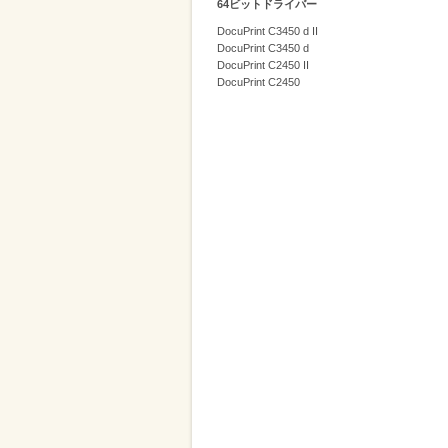
64ビットドライバー
削
DocuPrint C3450 d II
減
DocuPrint C3450 d
DocuPrint C2450 II
を
DocuPrint C2450
支
援