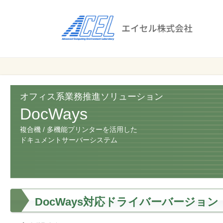
エ
イ
セ
ル
ビ
エイセル
株
ジ
株式会社
ネ
式
ス
オフィス系業務推進ソリューション
会
の
DocWays
効
社
複合機 / 多機能プリンターを活用した
率
ドキュメントサーバーシステム
化
と
コ
ス
ト
DocWays対応ドライバーバージョン
削
減