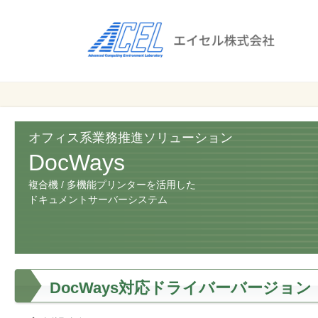
エ
イ
セ
ル
ビ
エイセル
株
ジ
株式会社
ネ
式
ス
オフィス系業務推進ソリューション
会
の
DocWays
効
社
複合機 / 多機能プリンターを活用した
率
ドキュメントサーバーシステム
化
と
コ
ス
ト
DocWays対応ドライバーバージョン
削
減