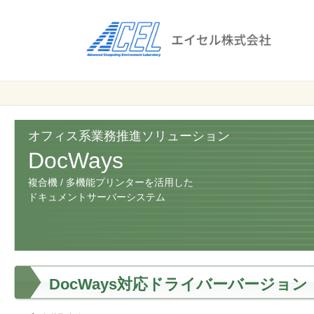
エ
イ
セ
ル
ビ
エイセル
株
ジ
株式会社
ネ
式
ス
オフィス系業務推進ソリューション
会
の
DocWays
効
社
複合機 / 多機能プリンターを活用した
率
ドキュメントサーバーシステム
化
と
コ
ス
ト
DocWays対応ドライバーバージョン
削
減