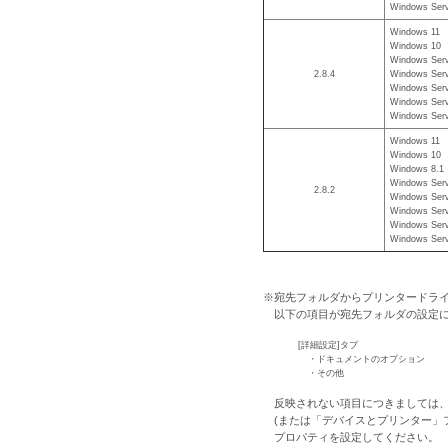
Windows Serv
Windows 11
Windows 10
Windows Serv
2.8.4
Windows Serv
Windows Serv
Windows Serv
Windows Serv
Windows 11
Windows 10
Windows 8.1
Windows Serv
2.8.2
Windows Serv
Windows Serv
Windows Serv
Windows Serv
※宛先フォルダからプリンタードラ
以下の項目が宛先フォルダの設定
[詳細設定]タブ
・ドキュメントのオプション
・その他
反映されない項目につきましては、W
(または「デバイスとプリンター」
プロパティを設定してください。