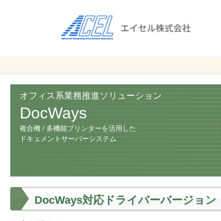
エ
イ
セ
ル
ビ
エイセル
株
ジ
株式会社
ネ
式
ス
オフィス系業務推進ソリューション
会
の
DocWays
効
社
複合機 / 多機能プリンターを活用した
率
ドキュメントサーバーシステム
化
と
コ
ス
ト
DocWays対応ドライバーバージョン
削
減