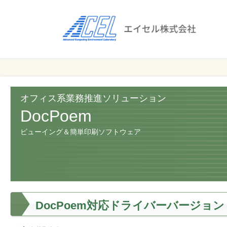
エ
イ
セ
ル
ビ
エイセル
株
ジ
株式会社
ネ
式
ス
オフィス系業務推進ソリューション
会
の
DocPoem
効
社
ビューイング＆簡単印刷ソフトウェア
率
化
と
コ
ス
ト
DocPoem対応ドライバーバージョン
削
減