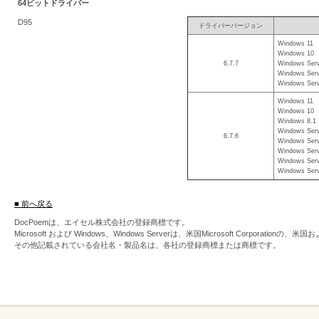
64ビットドライバー
を
D95
ドライバーバージョン
支
Windows 11
援
Windows 10
6.7.7
Windows Serv
Windows Serv
Windows Serv
Windows 11
Windows 10
Windows 8.1
Windows Serv
6.7.6
Windows Serv
Windows Serv
Windows Serv
Windows Serv
■ 前へ戻る
DocPoemは、エイセル株式会社の登録商標です。
Microsoft および Windows、Windows Serverは、米国Microsoft Corpor
その他記載されている会社名・製品名は、各社の登録商標または商標です。