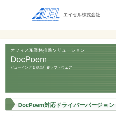
エ
イ
セ
ル
ビ
エイセル
株
ジ
株式会社
ネ
式
ス
オフィス系業務推進ソリューション
会
の
DocPoem
効
社
ビューイング＆簡単印刷ソフトウェア
率
化
と
コ
ス
ト
DocPoem対応ドライバーバージョン
削
減