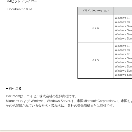
64ビットドライバー
を
DocuPrint 5100 d
ドライバーバージョン
支
Windows 11
援
Windows 10
Windows Serv
6.9.6
Windows Serv
Windows Serv
Windows Serv
Windows 11
Windows 10
Windows 8.1
Windows Serv
6.9.5
Windows Serv
Windows Serv
Windows Serv
Windows Serv
■ 前へ戻る
DocPoemは、エイセル株式会社の登録商標です。
Microsoft および Windows、Windows Serverは、米国Microsoft Corpor
その他記載されている会社名・製品名は、各社の登録商標または商標です。