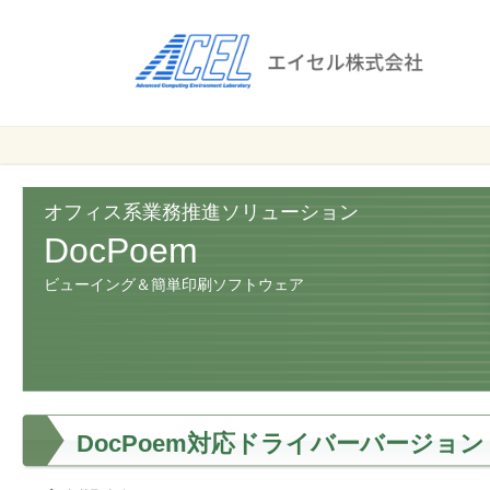
エ
イ
セ
ル
ビ
エイセル
株
ジ
株式会社
ネ
式
ス
オフィス系業務推進ソリューション
会
の
DocPoem
効
社
ビューイング＆簡単印刷ソフトウェア
率
化
と
コ
ス
ト
DocPoem対応ドライバーバージョン
削
減