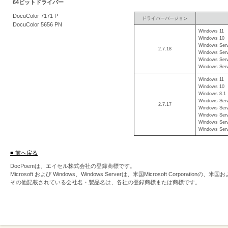
64ビットドライバー
を
DocuColor 7171 P
ドライバーバージョン
支
DocuColor 5656 PN
Windows 11
援
Windows 10
Windows Serv
2.7.18
Windows Serv
Windows Serv
Windows Serv
Windows 11
Windows 10
Windows 8.1
Windows Serv
2.7.17
Windows Serv
Windows Serv
Windows Serv
Windows Serv
■ 前へ戻る
DocPoemは、エイセル株式会社の登録商標です。
Microsoft および Windows、Windows Serverは、米国Microsoft Corpor
その他記載されている会社名・製品名は、各社の登録商標または商標です。