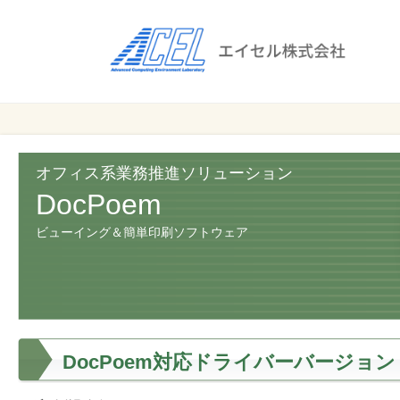
エ
イ
セ
ル
ビ
エイセル
株
ジ
株式会社
ネ
式
ス
オフィス系業務推進ソリューション
会
の
DocPoem
効
社
ビューイング＆簡単印刷ソフトウェア
率
化
と
コ
ス
ト
DocPoem対応ドライバーバージョン
削
減