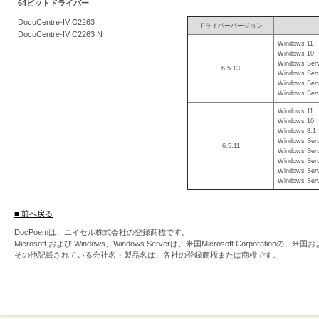
64ビットドライバー
を
DocuCentre-IV C2263
ドライバーバージョン
支
DocuCentre-IV C2263 N
Windows 11
援
Windows 10
Windows Serv
6.5.13
Windows Serv
Windows Serv
Windows Serv
Windows 11
Windows 10
Windows 8.1
Windows Serv
6.5.11
Windows Serv
Windows Serv
Windows Serv
Windows Serv
■ 前へ戻る
DocPoemは、エイセル株式会社の登録商標です。
Microsoft および Windows、Windows Serverは、米国Microsoft Corpor
その他記載されている会社名・製品名は、各社の登録商標または商標です。