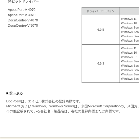
64ビットドライバー
を
ApeosPort-V 4070
ドライバーバージョン
支
ApeosPort-V 3070
Windows 11
援
DocuCentre-V 4070
Windows 10
DocuCentre-V 3070
Windows Serv
6.9.5
Windows Serv
Windows Serv
Windows Serv
Windows 11
Windows 10
Windows 8.1
Windows Serv
6.9.3
Windows Serv
Windows Serv
Windows Serv
Windows Serv
■ 前へ戻る
DocPoemは、エイセル株式会社の登録商標です。
Microsoft および Windows、Windows Serverは、米国Microsoft Corpor
その他記載されている会社名・製品名は、各社の登録商標または商標です。