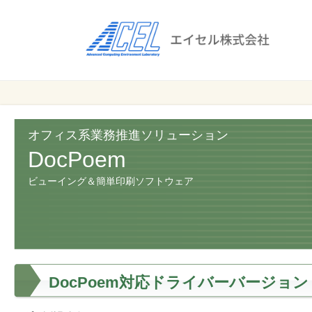
エ
イ
セ
ル
ビ
エイセル
株
ジ
株式会社
ネ
式
ス
オフィス系業務推進ソリューション
会
の
DocPoem
効
社
ビューイング＆簡単印刷ソフトウェア
率
化
と
コ
ス
ト
DocPoem対応ドライバーバージョン
削
減