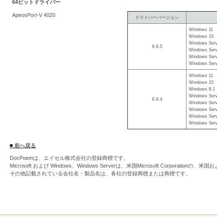
64ビットドライバー
を
ApeosPort-V 4020
ドライバーバージョン
支
Windows 11
援
Windows 10
Windows Serv
6.9.5
Windows Serv
Windows Serv
Windows Serv
Windows 11
Windows 10
Windows 8.1
Windows Serv
6.9.4
Windows Serv
Windows Serv
Windows Serv
Windows Serv
■ 前へ戻る
DocPoemは、エイセル株式会社の登録商標です。
Microsoft および Windows、Windows Serverは、米国Microsoft Corpor
その他記載されている会社名・製品名は、各社の登録商標または商標です。