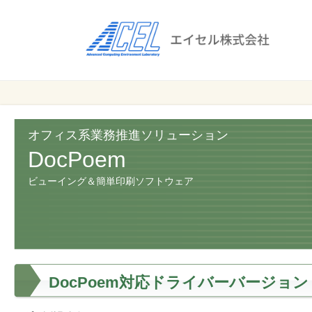
エ
イ
セ
ル
ビ
エイセル
株
ジ
株式会社
ネ
式
ス
オフィス系業務推進ソリューション
会
の
DocPoem
効
社
ビューイング＆簡単印刷ソフトウェア
率
化
と
コ
ス
ト
DocPoem対応ドライバーバージョン
削
減