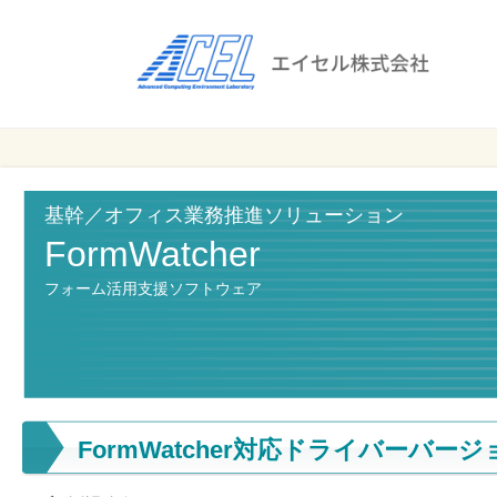
エ
イ
セ
ル
ビ
エイセル
株
ジ
株式会社
ネ
式
ス
基幹／オフィス業務推進ソリューション
会
の
FormWatcher
効
社
フォーム活用支援ソフトウェア
率
化
と
コ
ス
ト
FormWatcher対応ドライバーバージ
削
減