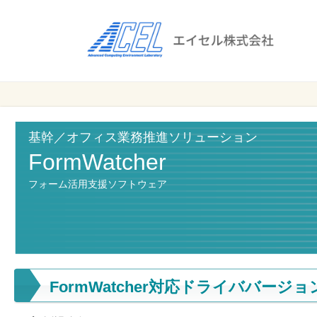
エ
イ
セ
ル
ビ
エイセル
株
ジ
株式会社
ネ
式
ス
基幹／オフィス業務推進ソリューション
会
の
FormWatcher
効
社
フォーム活用支援ソフトウェア
率
化
と
コ
ス
ト
FormWatcher対応ドライババージョ
削
減