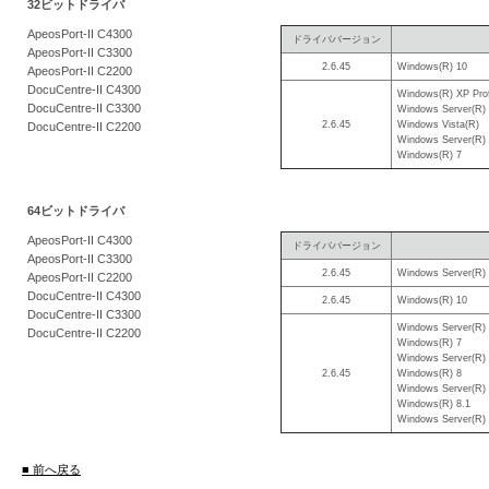
32ビットドライバ
を
ApeosPort-II C4300
ドライババージョン
支
ApeosPort-II C3300
2.6.45
Windows
10
(R)
援
ApeosPort-II C2200
DocuCentre-II C4300
Windows
XP Prof
(R)
DocuCentre-II C3300
Windows Server
(R)
2.6.45
Windows Vista
(R)
DocuCentre-II C2200
Windows Server
(R)
Windows
7
(R)
64ビットドライバ
ApeosPort-II C4300
ドライババージョン
ApeosPort-II C3300
2.6.45
Windows Server
(R)
ApeosPort-II C2200
DocuCentre-II C4300
2.6.45
Windows
10
(R)
DocuCentre-II C3300
Windows Server
(R)
DocuCentre-II C2200
Windows
7
(R)
Windows Server
(R)
2.6.45
Windows
8
(R)
Windows Server
(R)
Windows
8.1
(R)
Windows Server
(R)
■ 前へ戻る