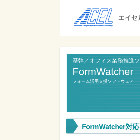
エ
イ
セ
ル
ビ
エイセル
株
ジ
株式会社
式
ネ
基幹／オフィス業務推進ソ
ス
会
FormWatcher
の
社
効
フォーム活用支援ソフトウェア
率
化
と
コ
FormWatche
ス
ト