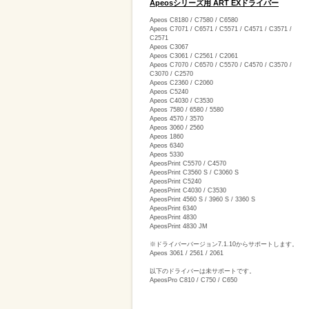
Apeosシリーズ用 ART EXドライバー
削
Apeos C8180 / C7580 / C6580
減
Apeos C7071 / C6571 / C5571 / C4571 / C3571 /
C2571
Apeos C3067
を
Apeos C3061 / C2561 / C2061
Apeos C7070 / C6570 / C5570 / C4570 / C3570 /
支
C3070 / C2570
Apeos C2360 / C2060
援
Apeos C5240
Apeos C4030 / C3530
Apeos 7580 / 6580 / 5580
Apeos 4570 / 3570
Apeos 3060 / 2560
Apeos 1860
Apeos 6340
Apeos 5330
ApeosPrint C5570 / C4570
ApeosPrint C3560 S / C3060 S
ApeosPrint C5240
ApeosPrint C4030 / C3530
ApeosPrint 4560 S / 3960 S / 3360 S
ApeosPrint 6340
ApeosPrint 4830
ApeosPrint 4830 JM
※ドライバーバージョン7.1.10からサポートします。
Apeos 3061 / 2561 / 2061
以下のドライバーは未サポートです。
ApeosPro C810 / C750 / C650