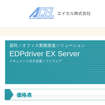
エ
イ
セ
ル
ビ
エイセル
株
ジ
株式会社
ネ
式
ス
基幹／オフィス業務推進ソリューション
会
の
EDPdriver EX Server
効
社
ドキュメント出力支援ソフトウェア
率
化
と
コ
ス
ト
価格表
削
減