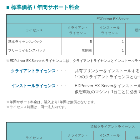
を
■ 標準価格 / 年間サポート料金
支
EDPdriver EX Server
援
クライアント
インストール
ライセンス
標
ライセンス
ライセンス
基本ライセンスパック
5
1
フリーライセンスパック
無制限
1
※EDPdriver EX Serverのライセンスには、クライアントライセンスとインストー
クライアントライセンス
・・・
共有プリンターをインストールする
1つのクライアントライセンスとな
インストールライセンス
・・・
EDPdriver EX Serverをイ
仮想環境のマシン）1台ごとに必要
※年間サポート料金は、購入より1年間は無償となります。
※ライセンス範囲は、同一法人内です。
追加クライアントライセンス
クライアント
インストール
ライセンス
標