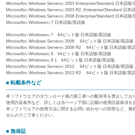
Microsoft
Windows Server
2003 Enterprise/Standard 日本語
を
(R)
(R)
Microsoft
Windows Server
2003 R2, Enterprise/Standard 
(R)
(R)
支
Microsoft
Windows Server
2008 Enterprise/Standard 日本語
(R)
(R)
援
Microsoft
Windows
7 日本語版/英語版
(R)
(R)
Microsoft
Windows
7 64ビット版 日本語版/英語版
(R)
(R)
Microsoft
Windows Server
2008 64ビット版 日本語版/英語版
(R)
(R)
Microsoft
Windows Server
2008 R2 64ビット版 日本語版/英
(R)
(R)
Microsoft
Windows
8 64ビット版 日本語版/英語版
(R)
(R)
Microsoft
Windows
8.1 64ビット版 日本語版/英語版
(R)
(R)
Microsoft
Windows Server
2012 64ビット版 日本語版/英語版
(R)
(R)
Microsoft
Windows Server
2012 R2 64ビット版 日本語版/英
(R)
(R)
■ 転載条件など
本ソフトウエアのダウンロード後の第三者への配布等を禁止してお
使用許諾条件など、詳しくは当ページ下部に記載の使用許諾条項を
本ソフトウエアの使用方法に関するお問い合わせへの回答など、無
せんのでご了承ください。
■ 無保証