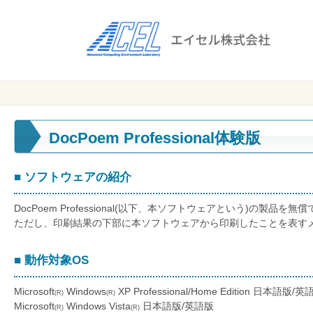
エ
イ
セ
ル
ビ
エイセル
株
ジ
株式会社
ネ
式
ス
DocPoem Professional体験版
会
の
効
社
■ ソフトウェアの紹介
率
化
DocPoem Professional(以下、本ソフトウェアという)の製品
と
ただし、印刷結果の下部に本ソフトウェアから印刷したことを表す
コ
ス
■ 動作対象OS
ト
削
Microsoft
Windows
XP Professional/Home Edition 日本語版/英
(R)
(R)
Microsoft
Windows Vista
減
日本語版/英語版
(R)
(R)