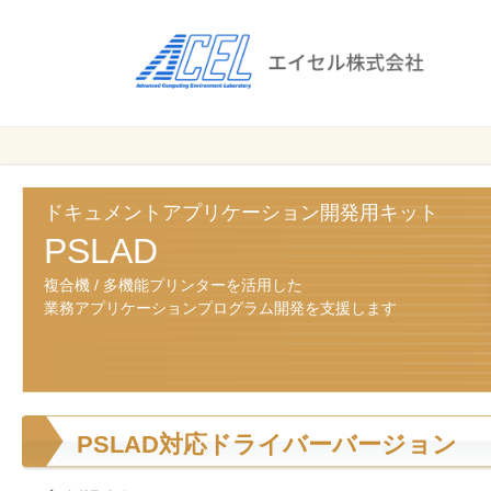
エ
イ
セ
ル
ビ
エイセル
株
ジ
株式会社
ネ
式
ス
ドキュメントアプリケーション開発用キット
会
の
PSLAD
効
社
複合機 / 多機能プリンターを活用した
率
業務アプリケーションプログラム開発を支援します
化
と
コ
ス
ト
PSLAD対応ドライバーバージョン
削
減