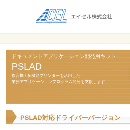
エ
イ
セ
ル
ビ
エイセル
株
ジ
株式会社
ネ
式
ス
ドキュメントアプリケーション開発用キット
会
の
PSLAD
効
社
複合機 / 多機能プリンターを活用した
率
業務アプリケーションプログラム開発を支援します
化
と
コ
ス
ト
PSLAD対応ドライバーバージョン
削
減