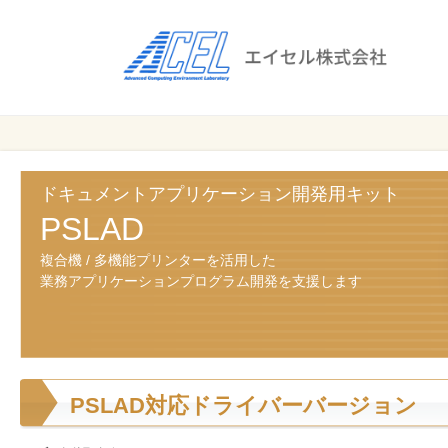
エ
イ
セ
ル
ビ
エイセル
株
ジ
株式会社
ネ
式
ス
ドキュメントアプリケーション開発用キット
会
の
PSLAD
効
社
複合機 / 多機能プリンターを活用した
率
業務アプリケーションプログラム開発を支援します
化
と
コ
ス
ト
PSLAD対応ドライバーバージョン
削
減