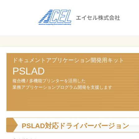
エ
イ
セ
ル
ビ
エイセル
株
ジ
株式会社
ネ
式
ス
ドキュメントアプリケーション開発用キット
会
の
PSLAD
効
社
複合機 / 多機能プリンターを活用した
率
業務アプリケーションプログラム開発を支援します
化
と
コ
ス
ト
PSLAD対応ドライバーバージョン
削
減