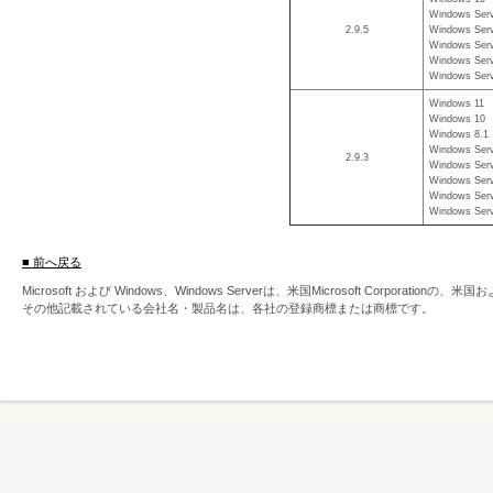
Windows Serv
2.9.5
Windows Serv
Windows Serv
Windows Serv
Windows Serv
Windows 11
Windows 10
Windows 8.1
Windows Serv
2.9.3
Windows Serv
Windows Serv
Windows Serv
Windows Serv
■ 前へ戻る
Microsoft および Windows、Windows Serverは、米国Microsoft Corpor
その他記載されている会社名・製品名は、各社の登録商標または商標です。