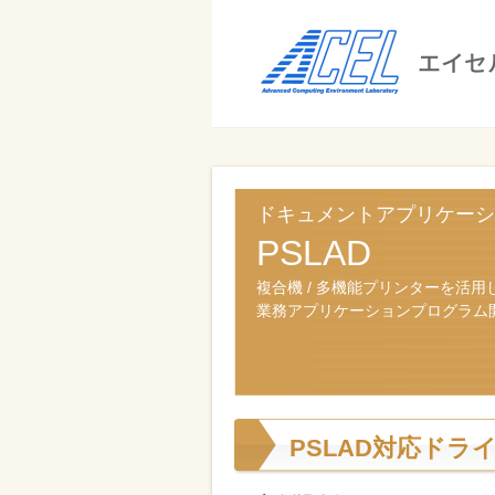
エ
イ
セ
ル
ビ
エイセル
株
ジ
株式会社
式
ネ
ドキュメントアプリケーシ
ス
会
PSLAD
の
社
効
複合機 / 多機能プリンターを活用
業務アプリケーションプログラム
率
化
と
コ
PSLAD対応ドラ
ス
ト