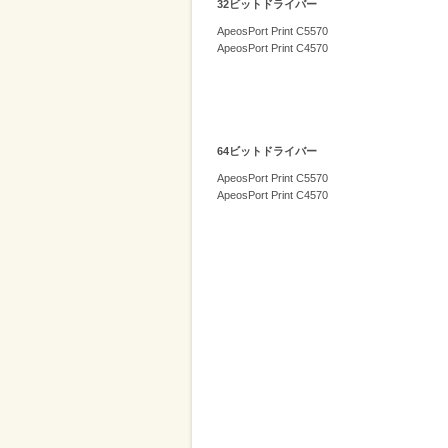
32ビットドライバー
削
ApeosPort Print C5570
減
ApeosPort Print C4570
を
支
援
64ビットドライバー
ApeosPort Print C5570
ApeosPort Print C4570