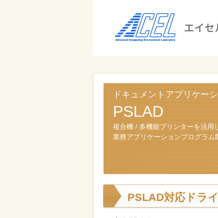
エ
イ
セ
ル
ビ
エイセル
株
ジ
株式会社
式
ネ
ドキュメントアプリケーシ
ス
会
PSLAD
の
社
効
複合機 / 多機能プリンターを活用
業務アプリケーションプログラム
率
化
と
コ
PSLAD対応ドラ
ス
ト