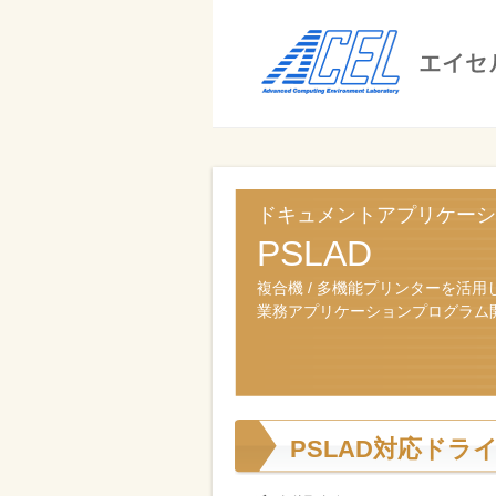
エ
イ
セ
ル
ビ
エイセル
株
ジ
株式会社
式
ネ
ドキュメントアプリケーシ
ス
会
PSLAD
の
社
効
複合機 / 多機能プリンターを活用
業務アプリケーションプログラム
率
化
と
コ
PSLAD対応ドラ
ス
ト