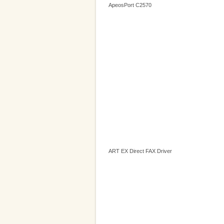
ApeosPort C2570
ART EX Direct FAX Driver