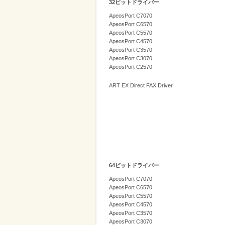
32ビットドライバー
削
ApeosPort C7070
減
ApeosPort C6570
ApeosPort C5570
を
ApeosPort C4570
ApeosPort C3570
支
ApeosPort C3070
援
ApeosPort C2570
ART EX Direct FAX Driver
64ビットドライバー
ApeosPort C7070
ApeosPort C6570
ApeosPort C5570
ApeosPort C4570
ApeosPort C3570
ApeosPort C3070