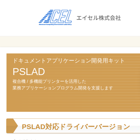
エ
イ
セ
ル
ビ
エイセル
株
ジ
株式会社
ネ
式
ス
ドキュメントアプリケーション開発用キット
会
の
PSLAD
効
社
複合機 / 多機能プリンターを活用した
率
業務アプリケーションプログラム開発を支援します
化
と
コ
ス
ト
PSLAD対応ドライバーバージョン
削
減