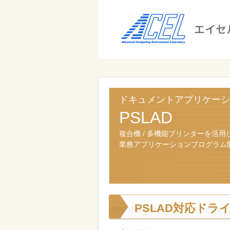
エ
イ
セ
ル
ビ
エイセル
株
ジ
株式会社
式
ネ
ドキュメントアプリケーシ
ス
会
PSLAD
の
社
効
複合機 / 多機能プリンターを活用
業務アプリケーションプログラム
率
化
と
コ
PSLAD対応ドラ
ス
ト