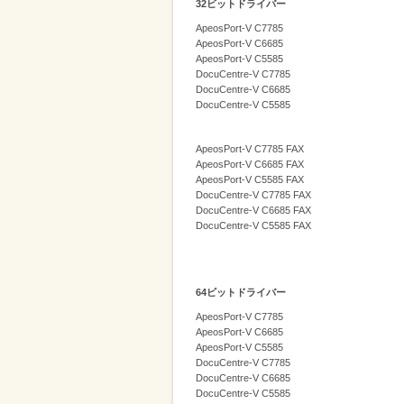
32ビットドライバー
削
ApeosPort-V C7785
減
ApeosPort-V C6685
ApeosPort-V C5585
を
DocuCentre-V C7785
DocuCentre-V C6685
支
DocuCentre-V C5585
援
ApeosPort-V C7785 FAX
ApeosPort-V C6685 FAX
ApeosPort-V C5585 FAX
DocuCentre-V C7785 FAX
DocuCentre-V C6685 FAX
DocuCentre-V C5585 FAX
64ビットドライバー
ApeosPort-V C7785
ApeosPort-V C6685
ApeosPort-V C5585
DocuCentre-V C7785
DocuCentre-V C6685
DocuCentre-V C5585