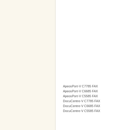
ApeosPort-V C7785 FAX
ApeosPort-V C6685 FAX
ApeosPort-V C5585 FAX
DocuCentre-V C7785 FAX
DocuCentre-V C6685 FAX
DocuCentre-V C5585 FAX