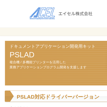
エ
イ
セ
ル
ビ
エイセル
株
ジ
株式会社
ネ
式
ス
ドキュメントアプリケーション開発用キット
会
の
PSLAD
効
社
複合機 / 多機能プリンターを活用した
率
業務アプリケーションプログラム開発を支援します
化
と
コ
ス
ト
PSLAD対応ドライバーバージョン
削
減