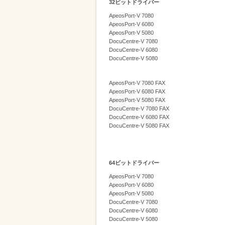
32ビットドライバー
削
ApeosPort-V 7080
減
ApeosPort-V 6080
ApeosPort-V 5080
を
DocuCentre-V 7080
DocuCentre-V 6080
支
DocuCentre-V 5080
援
ApeosPort-V 7080 FAX
ApeosPort-V 6080 FAX
ApeosPort-V 5080 FAX
DocuCentre-V 7080 FAX
DocuCentre-V 6080 FAX
DocuCentre-V 5080 FAX
64ビットドライバー
ApeosPort-V 7080
ApeosPort-V 6080
ApeosPort-V 5080
DocuCentre-V 7080
DocuCentre-V 6080
DocuCentre-V 5080