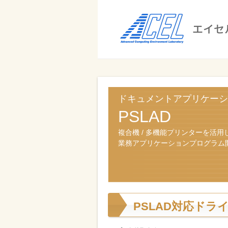
エ
イ
セ
ル
ビ
エイセル
株
ジ
株式会社
式
ネ
ドキュメントアプリケーシ
ス
会
PSLAD
の
社
効
複合機 / 多機能プリンターを活用
業務アプリケーションプログラム
率
化
と
コ
PSLAD対応ドラ
ス
ト