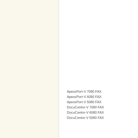
ApeosPort-V 7080 FAX
ApeosPort-V 6080 FAX
ApeosPort-V 5080 FAX
DocuCentre-V 7080 FAX
DocuCentre-V 6080 FAX
DocuCentre-V 5080 FAX