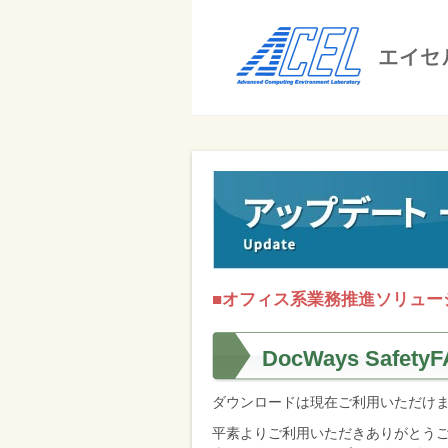
エ
イ
セ
ル
ビ
エイセル
株
ジ
株式会社
式
ネ
ス
会
の
社
効
率
■オフィス系業務推進ソリュー
化
と
DocWays Safety
コ
ダウンロードは現在ご利用いただけ
ス
平素よりご利用いただきありがとう
ト