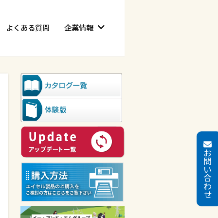
よくある質問
企業情報
お
問
い
合
わ
せ