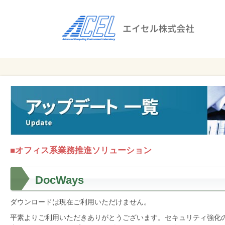
エ
イ
セ
ル
ビ
エイセル
株
ジ
株式会社
ネ
式
ス
会
の
効
社
率
化
■オフィス系業務推進ソリューション
と
コ
DocWays
ス
ト
ダウンロードは現在ご利用いただけません。
削
平素よりご利用いただきありがとうございます。セキュリティ強化
減