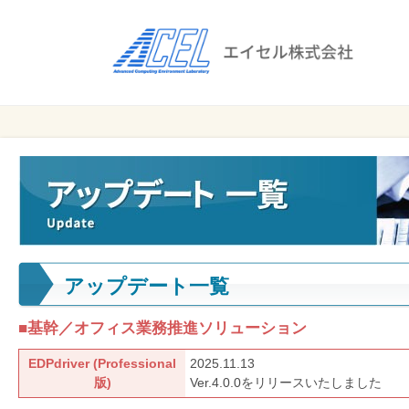
エ
イ
セ
ル
ビ
エイセル
株
ジ
株式会社
ネ
式
ス
会
の
効
社
率
化
アップデート一覧
と
コ
■基幹／オフィス業務推進ソリューション
ス
ト
EDPdriver (Professional
2025.11.13
削
版)
Ver.4.0.0をリリースいたしました
減