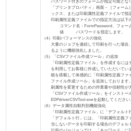
パスワード付きのフォームが指定可能とな
「プリンタプロパティ」画面－［フォーム
ックス、または印刷属性定義ファイルで指
印刷属性定義ファイルでの指定方法は以下
コマンド名：FormPassword、フォ
値 パスワードを指定します。
（4）印刷パフォーマンスの強化
大量のジョブを連続して印刷を行った場合
るように機能強化しました。
（5）「CSVファイル作成ツール」の追加
「印刷属性定義ファイル」を作成するにはテキスト
を利用してお客様に作成していただいていま
能を搭載して体感的に「印刷属性定義ファイ
ファイル作成ツール」を追加しております
刷属性を変更するための作業量や信頼性が
「CSVファイル作成ツール」をインストール
EDPdriverCSVTool.exeを起動してくださ
（6）データ属性自動判別機能強化
「印刷属性定義ファイル」に「デフォルト
「デフォルト行」には、「印刷属性定義フ
当しないデータを印刷する場合のデフォル
以前のバージョンでは、「キーワード」に