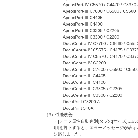
ApeosPort-IV C5570 / C4470 / C3370 
ApeosPort-III C7600 / C6500 / C5500
ApeosPort-III C4405
ApeosPort-III C4400
ApeosPort-III C3305 / C2205
ApeosPort-III C3300 / C2200
DocuCentre-IV C7780 / C6680 / C558
DocuCentre-IV C5575 / C4475 / C337
DocuCentre-IV C5570 / C4470 / C337
DocuCentre-IV C2260
DocuCentre-III C7600 / C6500 / C550
DocuCentre-III C4405
DocuCentre-III C4400
DocuCentre-III C3305 / C2205
DocuCentre-III C3300 / C2200
DocuPrint C3200 A
DocuPrint 340A
（3）性能改善
・[データ属性自動判別]タブの[サイズ]に65
用]を押下すると、エラーメッセージが表
対応しました。