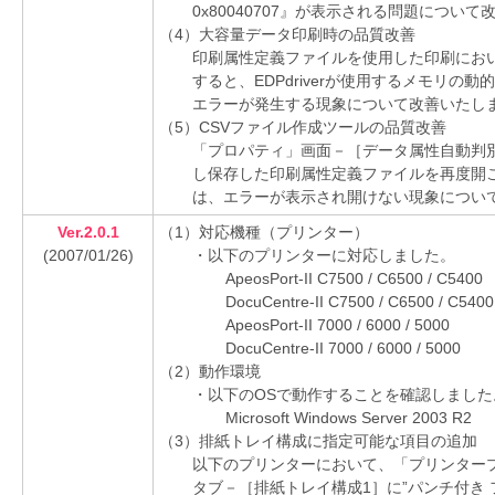
0x80040707』が表示される問題につい
（4）大容量データ印刷時の品質改善
印刷属性定義ファイルを使用した印刷にお
すると、EDPdriverが使用するメモリ
エラーが発生する現象について改善いたし
（5）CSVファイル作成ツールの品質改善
「プロパティ」画面－［データ属性自動判
し保存した印刷属性定義ファイルを再度開
は、エラーが表示され開けない現象につい
Ver.2.0.1
（1）対応機種（プリンター）
(2007/01/26)
・以下のプリンターに対応しました。
ApeosPort-II C7500 / C6500 / C5400
DocuCentre-II C7500 / C6500 / C5400
ApeosPort-II 7000 / 6000 / 5000
DocuCentre-II 7000 / 6000 / 5000
（2）動作環境
・以下のOSで動作することを確認しました
Microsoft Windows Server 2003 R2
（3）排紙トレイ構成に指定可能な項目の追加
以下のプリンターにおいて、「プリンター
タブ－［排紙トレイ構成1］に”パンチ付き