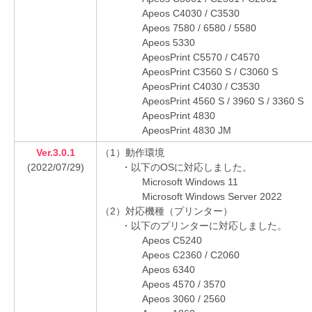
Apeos C4030 / C3530
Apeos 7580 / 6580 / 5580
Apeos 5330
ApeosPrint C5570 / C4570
ApeosPrint C3560 S / C3060 S
ApeosPrint C4030 / C3530
ApeosPrint 4560 S / 3960 S / 3360 S
ApeosPrint 4830
ApeosPrint 4830 JM
Ver.3.0.1
（1）動作環境
(2022/07/29)
・以下のOSに対応しました。
Microsoft Windows 11
Microsoft Windows Server 2022
（2）対応機種（プリンター）
・以下のプリンターに対応しました。
Apeos C5240
Apeos C2360 / C2060
Apeos 6340
Apeos 4570 / 3570
Apeos 3060 / 2560