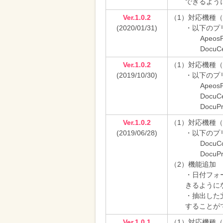
できるよう
Ver.1.0.2
（1）対応機種
(2020/01/31)
・以下のプ
ApeosP
DocuCe
Ver.1.0.2
（1）対応機種
(2019/10/30)
・以下のプ
ApeosP
DocuCe
DocuPr
Ver.1.0.2
（1）対応機種
(2019/06/28)
・以下のプ
DocuCo
DocuPri
（2）機能追加
・日付フォー
きるように
・抽出した
することが
Ver.1.0.1
（1）対応機種