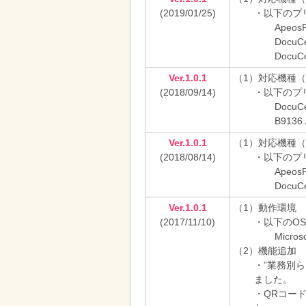
(2019/01/25)
・以下のプ
ApeosP
DocuCe
DocuCe
Ver.1.0.1
（1）対応機種
(2018/09/14)
・以下のプ
DocuCe
B9136 
Ver.1.0.1
（1）対応機種
(2018/08/14)
・以下のプ
ApeosP
DocuCe
Ver.1.0.1
（1）動作環境
(2017/11/10)
・以下のO
Micro
（2）機能追加
・”業務別
ました。
・QRコー