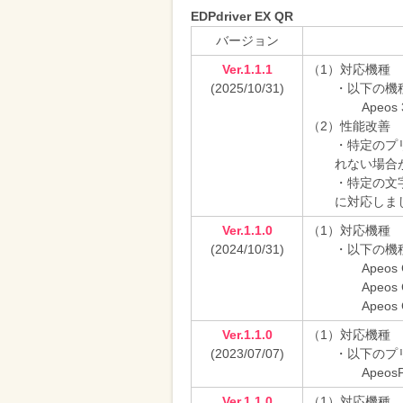
削
EDPdriver EX QR
減
バージョン
を
Ver.1.1.1
（1）対応機種
(2025/10/31)
・以下の機
支
Apeos 
援
（2）性能改善
・特定のプ
れない場合
・特定の文
に対応しま
Ver.1.1.0
（1）対応機種
(2024/10/31)
・以下の機
Apeos 
Apeos
Apeos 
Ver.1.1.0
（1）対応機種
(2023/07/07)
・以下のプ
ApeosP
Ver.1.1.0
（1）対応機種