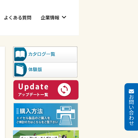
よくある質問
企業情報
お
問
い
合
わ
せ