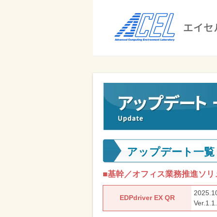
エ
イ
セ
ル
ビ
エイセル
株
ジ
株式会社
式
ネ
ス
会
の
社
効
率
アップデート一覧
化
と
■基幹／オフィス業務推進ソリ
コ
2025.1
ス
EDPdriver EX QR
Ver.
ト