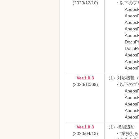
(2020/12/10)
・以下のプ
ApeosP
ApeosP
ApeosP
ApeosP
ApeosP
DocuPr
DocuPr
ApeosP
ApeosP
ApeosP
Ver.1.0.3
（1）対応機種
(2020/10/09)
・以下のプ
ApeosP
ApeosP
ApeosP
ApeosP
ApeosP
Ver.1.0.3
（1）機能追加
(2020/04/13)
・“業務別