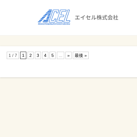
エ
イ
セ
ル
ビ
エイセル
株
ジ
株式会社
ネ
式
1 / 7
1
2
3
4
5
...
»
最後 »
ス
会
の
効
社
率
化
と
コ
ス
ト
削
減