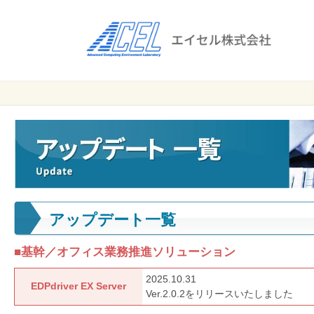
エ
イ
セ
ル
ビ
エイセル
株
ジ
株式会社
ネ
式
ス
会
の
効
社
率
化
アップデート一覧
と
コ
■基幹／オフィス業務推進ソリューション
ス
ト
2025.10.31
EDPdriver EX Server
削
Ver.2.0.2をリリースいたしました
減