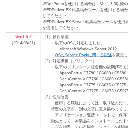
※DocPoemを使用する場合は、Ver.1.3.
※EDPdriver EX 帳票結合ツールを使用する場
してください。
※EDPdriver EX Server 帳票結合ツールを
を使用してください。
Ver.1.0.2
（1）動作環境
(2014/08/21)
・以下のOSに対応しました。
Microsoft Windows Server 2012
・
OSのService Packに関する記述
を変更し
（2）対応機種（プリンター）
・以下のプリンター／複合機の後期(T2)
ApeosPort-V C7780 / C6680 / C5580
DocuCentre-V C7780 / C6680 / C558
ApeosPort-V C7775 / C6675 / C5575 
DocuCentre-V C7775 / C6675 / C5575
（3）性能改善
・使用する環境によっては、取り込んだイ
特定の文字が、別の文字に置き換わってし
・アプリケーション連携ユニットで、保存
動先として、本製品をインストールしたド
ルダを指定している場合、ファイルの移動