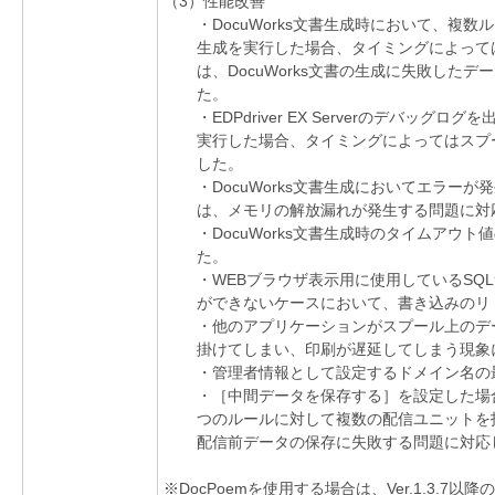
（3）性能改善
・DocuWorks文書生成時において、複数ル
生成を実行した場合、タイミングによって
は、DocuWorks文書の生成に失敗した
た。
・EDPdriver EX Serverのデバッ
実行した場合、タイミングによってはスプ
した。
・DocuWorks文書生成においてエラー
は、メモリの解放漏れが発生する問題に対
・DocuWorks文書生成時のタイムアウト
た。
・WEBブラウザ表示用に使用しているSQ
ができないケースにおいて、書き込みのリ
・他のアプリケーションがスプール上のデ
掛けてしまい、印刷が遅延してしまう現象
・管理者情報として設定するドメイン名の最
・［中間データを保存する］を設定した場
つのルールに対して複数の配信ユニットを
配信前データの保存に失敗する問題に対応
※DocPoemを使用する場合は、Ver.1.3.