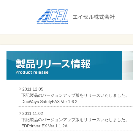
エ
イ
セ
ル
ビ
エイセル
株
ジ
株式会社
ネ
式
ス
会
の
効
社
率
化
2011.12.05
と
下記製品のバージョンアップ版をリリースいたしました。
コ
DocWays SafetyFAX Ver.1.6.2
ス
2011.11.02
ト
下記製品のバージョンアップ版をリリースいたしました。
削
EDPdriver EX Ver.1.1.2A
減