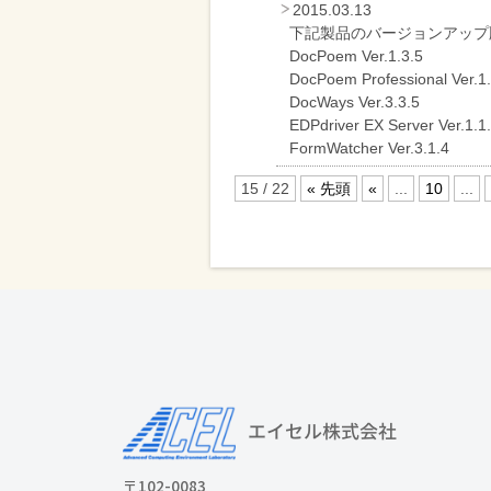
2015.03.13
下記製品のバージョンアップ
DocPoem Ver.1.3.5
DocPoem Professional Ver.1.
DocWays Ver.3.3.5
EDPdriver EX Server Ver.1.1
FormWatcher Ver.3.1.4
15 / 22
« 先頭
«
...
10
...
〒102-0083