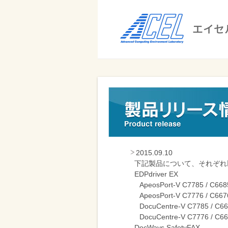
エ
イ
セ
ル
ビ
エイセル
株
ジ
株式会社
式
ネ
ス
会
の
社
効
率
2015.09.10
化
下記製品について、それぞれ
EDPdriver EX
と
ApeosPort-V C7785 / C668
コ
ApeosPort-V C7776 / C6676
ス
DocuCentre-V C7785 / C66
DocuCentre-V C7776 / C66
ト
DocWays SafetyFAX