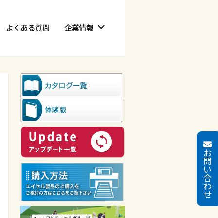
よくある質問
企業情報
お
問
い
合
わ
せ