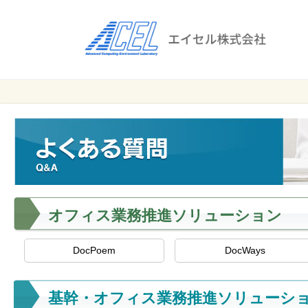
エ
イ
セ
ル
ビ
エイセル
株
ジ
株式会社
ネ
式
ス
会
の
効
社
率
化
オフィス業務推進ソリューション
と
コ
ス
DocPoem
DocWays
ト
削
基幹・オフィス業務推進ソリューシ
減