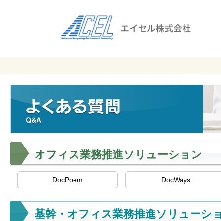
エ
イ
セ
ル
ビ
エイセル
株
ジ
株式会社
ネ
式
ス
会
の
効
社
率
化
オフィス業務推進ソリューション
と
コ
ス
DocPoem
DocWays
ト
削
基幹・オフィス業務推進ソリューシ
減